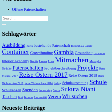
Offene Patenschaften
Schlagwörter
Ausbildung
bestehende Patenschaft
Barra
Busumbala
Charly
Container
Gambia
Crowdfunding
Gesundheit
Hebamme
Mitmachen
Interior Academy
Konfis
Lasana
Lotta
Mustapha
Projekte
Patenschaften
Projektbeschreibung
Nothilfe
Reise
Reise Ostern 2017
Reise Ostern 2018
Michael 2017
Reise
Schule
Schulausstattung
Weihnachten 2011
Reise Weihnachten 2014
Rohey
Sukuta Niani
Spenden
Schulranzen
Sponsoring
Sturm
Wir suchen
Verein
Taschen
Taxi
Termine
Universität
Neueste Beiträge