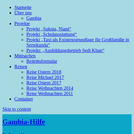
Startseite
Über uns
Gambia
Projekte
Mehr Infos
Einverstanden
Projekt „Sukuta, Niani“
Projekt „Schulausstattung“
Projekt „Taxi als Existenzgrundlage für Großfamilie in
Serrekunda“
Projekt: „Ausbildungsbetrieb Sedi Khan“
Mitmachen
Beitrittsformular
Reisen
Reise Ostern 2018
Reise Michael 2017
Reise Ostern 2017
Reise Weihnachten 2014
Reise Weihnachten 2011
Container
Skip to content
Gambia-Hilfe