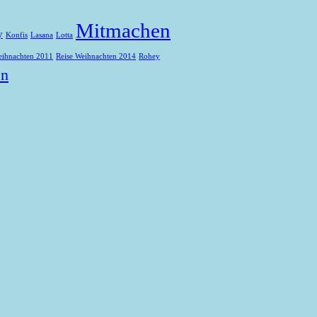
Mitmachen
y
Konfis
Lasana
Lotta
eihnachten 2011
Reise Weihnachten 2014
Rohey
en