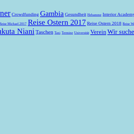
ner
Gambia
Crowdfunding
Gesundheit
Interior Academ
Hebamme
Reise Ostern 2017
Reise Ostern 2018
Reise Michael 2017
Reise W
ukuta Niani
Wir such
Verein
Taschen
Taxi
Termine
Universität