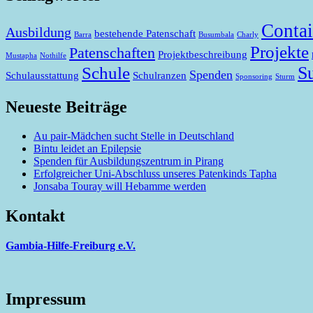
Contai
Ausbildung
bestehende Patenschaft
Barra
Busumbala
Charly
Projekte
Patenschaften
Projektbeschreibung
Mustapha
Nothilfe
S
Schule
Spenden
Schulausstattung
Schulranzen
Sponsoring
Sturm
Neueste Beiträge
Au pair-Mädchen sucht Stelle in Deutschland
Bintu leidet an Epilepsie
Spenden für Ausbildungszentrum in Pirang
Erfolgreicher Uni-Abschluss unseres Patenkinds Tapha
Jonsaba Touray will Hebamme werden
Kontakt
Gambia-Hilfe-Freiburg e.V.
Impressum