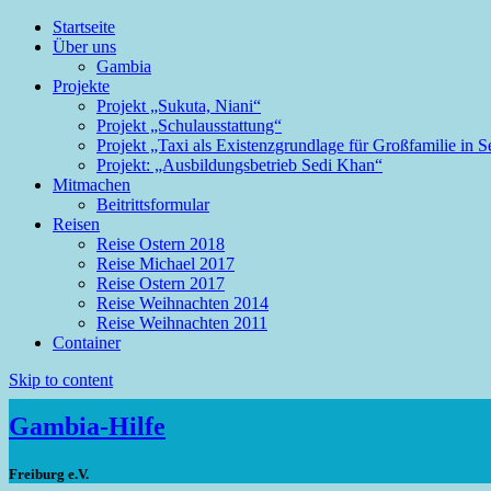
Startseite
Über uns
Gambia
Projekte
Projekt „Sukuta, Niani“
Projekt „Schulausstattung“
Projekt „Taxi als Existenzgrundlage für Großfamilie in 
Projekt: „Ausbildungsbetrieb Sedi Khan“
Mitmachen
Beitrittsformular
Reisen
Reise Ostern 2018
Reise Michael 2017
Reise Ostern 2017
Reise Weihnachten 2014
Reise Weihnachten 2011
Container
Skip to content
Gambia-Hilfe
Freiburg e.V.