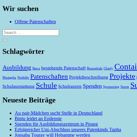
Wir suchen
Offene Patenschaften
Schlagwörter
Contai
Ausbildung
bestehende Patenschaft
Barra
Busumbala
Charly
Projekte
Patenschaften
Projektbeschreibung
Mustapha
Nothilfe
S
Schule
Spenden
Schulausstattung
Schulranzen
Sponsoring
Sturm
Neueste Beiträge
Au pair-Mädchen sucht Stelle in Deutschland
Bintu leidet an Epilepsie
Spenden für Ausbildungszentrum in Pirang
Erfolgreicher Uni-Abschluss unseres Patenkinds Tapha
Jonsaba Touray will Hebamme werden