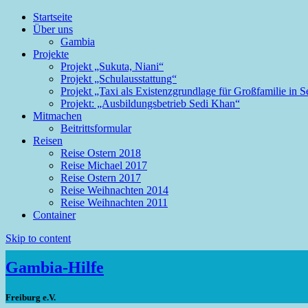
Startseite
Über uns
Gambia
Projekte
Projekt „Sukuta, Niani“
Projekt „Schulausstattung“
Projekt „Taxi als Existenzgrundlage für Großfamilie in 
Projekt: „Ausbildungsbetrieb Sedi Khan“
Mitmachen
Beitrittsformular
Reisen
Reise Ostern 2018
Reise Michael 2017
Reise Ostern 2017
Reise Weihnachten 2014
Reise Weihnachten 2011
Container
Skip to content
Gambia-Hilfe
Freiburg e.V.