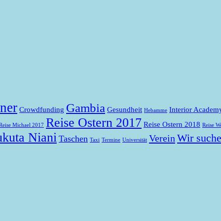
ner
Gambia
Crowdfunding
Gesundheit
Interior Academ
Hebamme
Reise Ostern 2017
Reise Ostern 2018
Reise Michael 2017
Reise W
ukuta Niani
Wir such
Verein
Taschen
Taxi
Termine
Universität