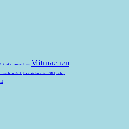
Mitmachen
y
Konfis
Lasana
Lotta
eihnachten 2011
Reise Weihnachten 2014
Rohey
en