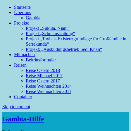
Startseite
Über uns
Gambia
Projekte
Mehr Infos
Einverstanden
Projekt „Sukuta, Niani“
Projekt „Schulausstattung“
Projekt „Taxi als Existenzgrundlage für Großfamilie in
Serrekunda“
Projekt: „Ausbildungsbetrieb Sedi Khan“
Mitmachen
Beitrittsformular
Reisen
Reise Ostern 2018
Reise Michael 2017
Reise Ostern 2017
Reise Weihnachten 2014
Reise Weihnachten 2011
Container
Skip to content
Gambia-Hilfe