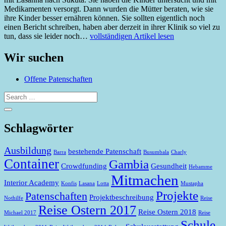
Medikamenten versorgt. Dann wurden die Mütter beraten, wie sie
ihre Kinder besser ernähren können. Sie sollten eigentlich noch
einen Bericht schreiben, haben aber derzeit in ihrer Klinik so viel zu
tun, dass sie leider noch…
vollständigen Artikel lesen
Wir suchen
Offene Patenschaften
Schlagwörter
Ausbildung
bestehende Patenschaft
Barra
Busumbala
Charly
Container
Gambia
Crowdfunding
Gesundheit
Hebamme
Mitmachen
Interior Academy
Konfis
Lasana
Lotta
Mustapha
Projekte
Patenschaften
Projektbeschreibung
Nothilfe
Reise
Reise Ostern 2017
Reise Ostern 2018
Michael 2017
Reise
Schule