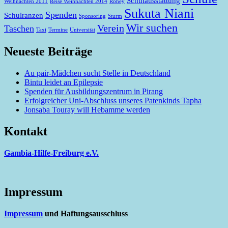
Schulausstattung
Weihnachten 2011
Reise Weihnachten 2014
Rohey
Sukuta Niani
Spenden
Schulranzen
Sponsoring
Sturm
Wir suchen
Verein
Taschen
Taxi
Termine
Universität
Neueste Beiträge
Au pair-Mädchen sucht Stelle in Deutschland
Bintu leidet an Epilepsie
Spenden für Ausbildungszentrum in Pirang
Erfolgreicher Uni-Abschluss unseres Patenkinds Tapha
Jonsaba Touray will Hebamme werden
Kontakt
Gambia-Hilfe-Freiburg e.V.
Impressum
Impressum
und Haftungsausschluss