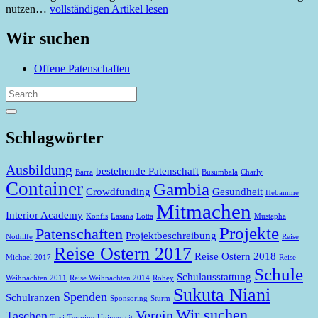
nutzen…
vollständigen Artikel lesen
Wir suchen
Offene Patenschaften
Schlagwörter
Ausbildung
bestehende Patenschaft
Barra
Busumbala
Charly
Container
Gambia
Crowdfunding
Gesundheit
Hebamme
Mitmachen
Interior Academy
Konfis
Lasana
Lotta
Mustapha
Projekte
Patenschaften
Projektbeschreibung
Nothilfe
Reise
Reise Ostern 2017
Reise Ostern 2018
Michael 2017
Reise
Schule
Schulausstattung
Weihnachten 2011
Reise Weihnachten 2014
Rohey
Sukuta Niani
Spenden
Schulranzen
Sponsoring
Sturm
Wir suchen
Verein
Taschen
Taxi
Termine
Universität