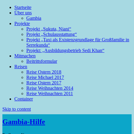
Startseite
Über uns
Gambia
Projekte
Mehr Infos
Einverstanden
Projekt „Sukuta, Niani“
Projekt „Schulausstattung“
Projekt „Taxi als Existenzgrundlage für Großfamilie in
Serrekunda“
Projekt: „Ausbildungsbetrieb Sedi Khan“
Mitmachen
Beitrittsformular
Reisen
Reise Ostern 2018
Reise Michael 2017
Reise Ostern 2017
Reise Weihnachten 2014
Reise Weihnachten 2011
Container
Skip to content
Gambia-Hilfe