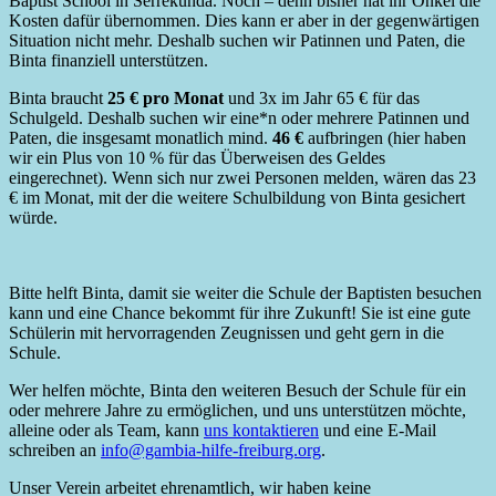
Baptist School in Serrekunda. Noch – denn bisher hat ihr Onkel die
Kosten dafür übernommen. Dies kann er aber in der gegenwärtigen
Situation nicht mehr. Deshalb suchen wir Patinnen und Paten, die
Binta finanziell unterstützen.
Binta braucht
25 € pro Monat
und 3x im Jahr 65 € für das
Schulgeld. Deshalb suchen wir eine*n oder mehrere Patinnen und
Paten, die insgesamt monatlich mind.
46 €
aufbringen (hier haben
wir ein Plus von 10 % für das Überweisen des Geldes
eingerechnet). Wenn sich nur zwei Personen melden, wären das 23
€ im Monat, mit der die weitere Schulbildung von Binta gesichert
würde.
Bitte helft Binta, damit sie weiter die Schule der Baptisten besuchen
kann und eine Chance bekommt für ihre Zukunft! Sie ist eine gute
Schülerin mit hervorragenden Zeugnissen und geht gern in die
Schule.
Wer helfen möchte, Binta den weiteren Besuch der Schule für ein
oder mehrere Jahre zu ermöglichen, und uns unterstützen möchte,
alleine oder als Team, kann
uns kontaktieren
und eine E-Mail
schreiben an
info@gambia-hilfe-freiburg.org
.
Unser Verein arbeitet ehrenamtlich, wir haben keine