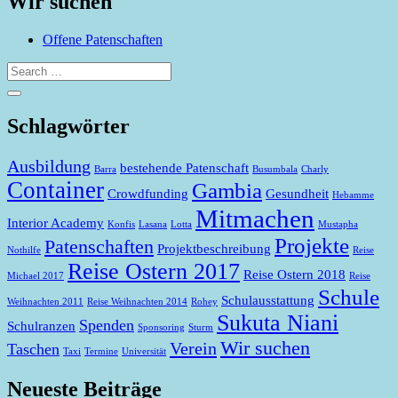
Wir suchen
Offene Patenschaften
Schlagwörter
Ausbildung
bestehende Patenschaft
Barra
Busumbala
Charly
Container
Gambia
Crowdfunding
Gesundheit
Hebamme
Mitmachen
Interior Academy
Konfis
Lasana
Lotta
Mustapha
Projekte
Patenschaften
Projektbeschreibung
Nothilfe
Reise
Reise Ostern 2017
Reise Ostern 2018
Michael 2017
Reise
Schule
Schulausstattung
Weihnachten 2011
Reise Weihnachten 2014
Rohey
Sukuta Niani
Spenden
Schulranzen
Sponsoring
Sturm
Wir suchen
Verein
Taschen
Taxi
Termine
Universität
Neueste Beiträge