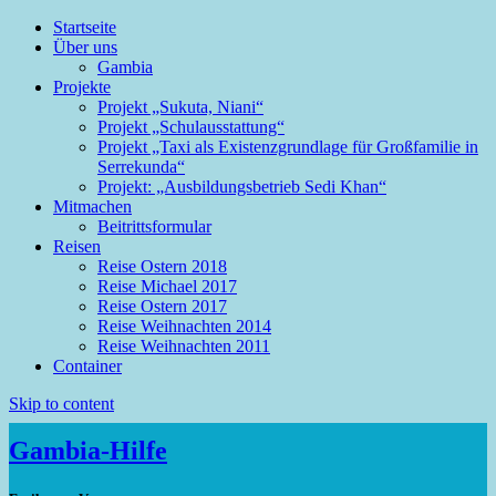
Startseite
Über uns
Gambia
Projekte
Mehr Infos
Einverstanden
Projekt „Sukuta, Niani“
Projekt „Schulausstattung“
Projekt „Taxi als Existenzgrundlage für Großfamilie in
Serrekunda“
Projekt: „Ausbildungsbetrieb Sedi Khan“
Mitmachen
Beitrittsformular
Reisen
Reise Ostern 2018
Reise Michael 2017
Reise Ostern 2017
Reise Weihnachten 2014
Reise Weihnachten 2011
Container
Skip to content
Gambia-Hilfe